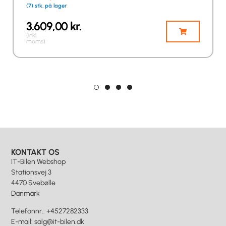
(7) stk. på lager
3.609,00
kr.
(inkl.
moms)
KONTAKT OS
IT-Bilen Webshop
Stationsvej 3
4470 Svebølle
Danmark
Telefonnr.
:
+4527282333
E-mail
:
salg@it-bilen.dk