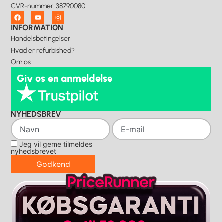
CVR-nummer
:
38790080
INFORMATION
Handelsbetingelser
Hvad er refurbished?
Om os
Giv os en anmeldelse
NYHEDSBREV
Jeg vil gerne tilmeldes
nyhedsbrevet
Godkend