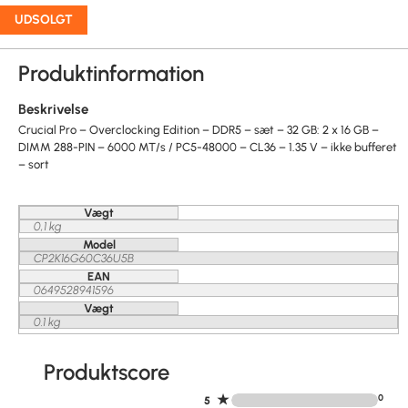
UDSOLGT
Produktinformation
Beskrivelse
Crucial Pro – Overclocking Edition – DDR5 – sæt – 32 GB: 2 x 16 GB –
DIMM 288-PIN – 6000 MT/s / PC5-48000 – CL36 – 1.35 V – ikke bufferet
– sort
Vægt
0,1 kg
Model
CP2K16G60C36U5B
EAN
0649528941596
Vægt
0.1 kg
Produktscore
★
0
5