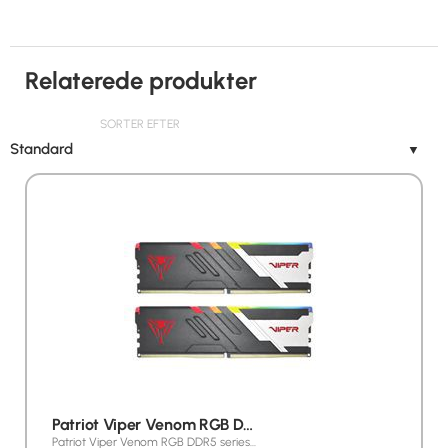
Relaterede produkter
SORTER EFTER
Standard
▼
Patriot Viper Venom RGB D…
Patriot Viper Venom RGB DDR5 series…