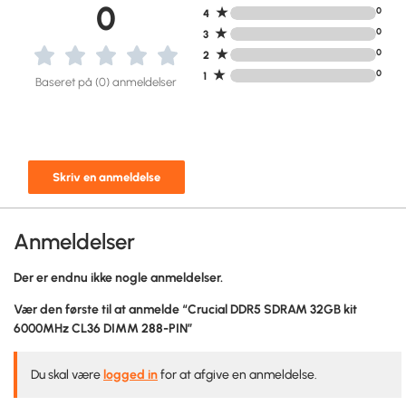
0
★
0
4
★
0
3
★
0
2
★
0
1
Baseret på (0) anmeldelser
Skriv en anmeldelse
Anmeldelser
Der er endnu ikke nogle anmeldelser.
Vær den første til at anmelde “Crucial DDR5 SDRAM 32GB kit
6000MHz CL36 DIMM 288-PIN”
Du skal være
logged in
for at afgive en anmeldelse.