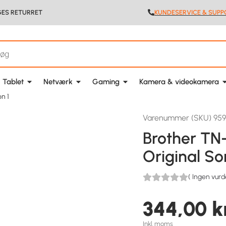
GES RETURRET
KUNDESERVICE & SUPP
 Tablet
Netværk
Gaming
Kamera & videokamera
n 1
Varenummer (SKU) 95
Brother TN-
Original So
(
Ingen vurd
344,00
k
Inkl. moms