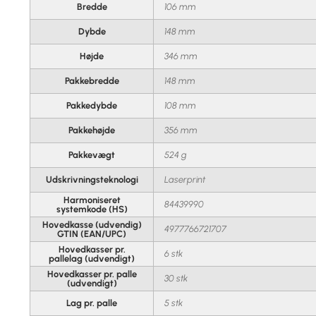
Bredde
106 mm
Dybde
148 mm
Højde
346 mm
Pakkebredde
148 mm
Pakkedybde
108 mm
Pakkehøjde
356 mm
Pakkevægt
524 g
Udskrivningsteknologi
Laserprint
Harmoniseret
84439990
systemkode (HS)
Hovedkasse (udvendig)
4977766721707
GTIN (EAN/UPC)
Hovedkasser pr.
6 stk
pallelag (udvendigt)
Hovedkasser pr. palle
30 stk
(udvendigt)
Lag pr. palle
5 stk