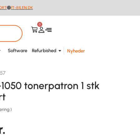
ORT
IT-BILEN.DK
0
Software
Refurbished
Nyheder
957
1050 tonerpatron 1 stk
rt
ering
)
r.