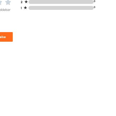
★
0
2
★
0
1
ldelser
else