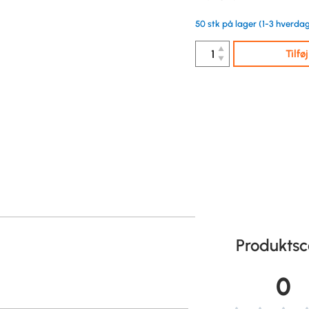
50 stk på lager (1-3 hverdag
▲
Tilfø
▼
Produktsc
0