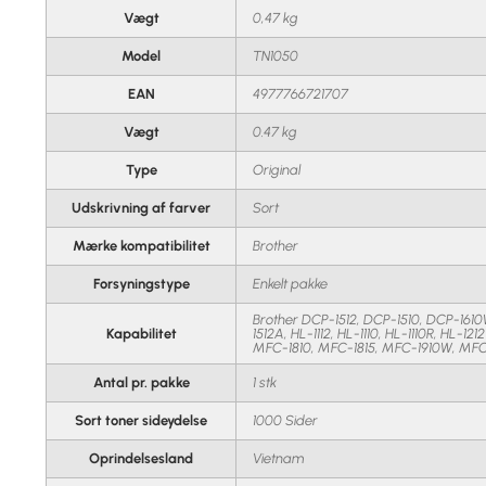
Vægt
0,47 kg
Model
TN1050
EAN
4977766721707
Vægt
0.47 kg
Type
Original
Udskrivning af farver
Sort
Mærke kompatibilitet
Brother
Forsyningstype
Enkelt pakke
Brother DCP-1512, DCP-1510, DCP-161
Kapabilitet
1512A, HL-1112, HL-1110, HL-1110R, HL-12
MFC-1810, MFC-1815, MFC-1910W, MFC
Antal pr. pakke
1 stk
Sort toner sideydelse
1000 Sider
Oprindelsesland
Vietnam