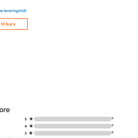
e leveringstid)
j til kurv
ore
★
0
5
★
0
4
★
0
3