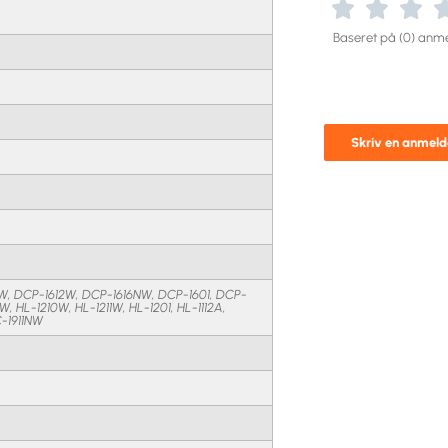
Baseret på (0) anme
Skriv en anmeld
0W, DCP-1612W, DCP-1616NW, DCP-1601, DCP-
12W, HL-1210W, HL-1211W, HL-1201, HL-1112A,
-1911NW