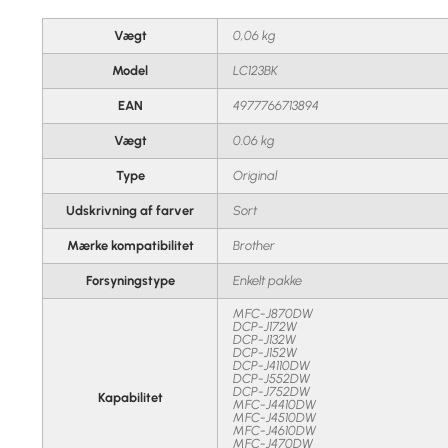
Vægt
0,06 kg
Model
LC123BK
EAN
4977766713894
Vægt
0.06 kg
Type
Original
Udskrivning af farver
Sort
Mærke kompatibilitet
Brother
Forsyningstype
Enkelt pakke
MFC-J870DW
DCP-J172W
DCP-J132W
DCP-J152W
DCP-J4110DW
DCP-J552DW
DCP-J752DW
Kapabilitet
MFC-J4410DW
MFC-J4510DW
MFC-J4610DW
MFC-J470DW