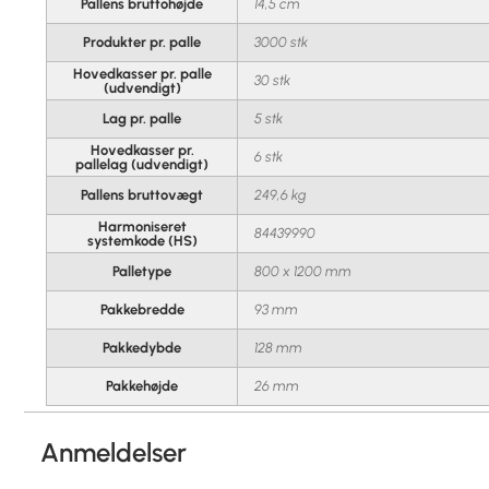
Pallens bruttohøjde
14,5 cm
Produkter pr. palle
3000 stk
Hovedkasser pr. palle
30 stk
(udvendigt)
Lag pr. palle
5 stk
Hovedkasser pr.
6 stk
pallelag (udvendigt)
Pallens bruttovægt
249,6 kg
Harmoniseret
84439990
systemkode (HS)
Palletype
800 x 1200 mm
Pakkebredde
93 mm
Pakkedybde
128 mm
Pakkehøjde
26 mm
Anmeldelser