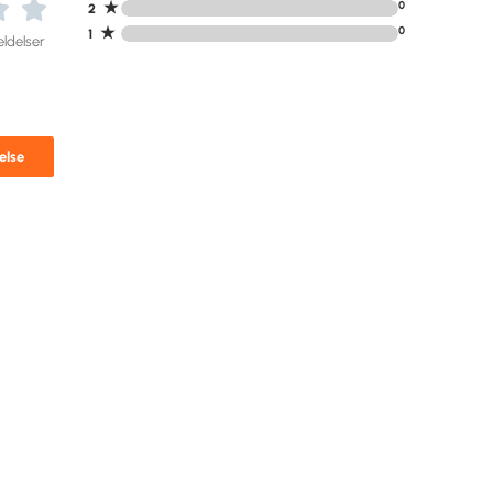
★
0
2
★
0
1
ldelser
else