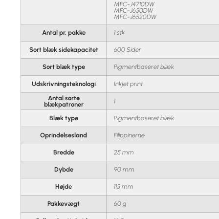
MFC-J4710DW
MFC-J650DW
MFC-J6520DW
Antal pr. pakke
1 stk
Sort blæk sidekapacitet
600 Sider
Sort blæk type
Pigmentbaseret blæk
Udskrivningsteknologi
Inkjet print
Antal sorte
1
blækpatroner
Blæk type
Pigmentbaseret blæk
Oprindelsesland
Filippinerne
Bredde
25 mm
Dybde
90 mm
Højde
115 mm
Pakkevægt
60 g