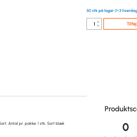
50 stk på lager (1-3 hverdag
▲
Tilfø
▼
Produktsc
0
ort, Antal pr. pakke: 1 stk, Sort blæk