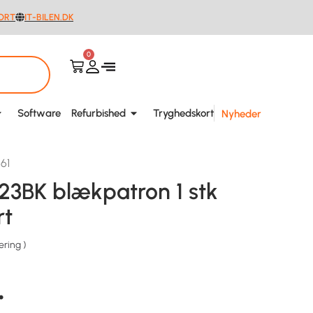
ORT
IT-BILEN.DK
0
Software
Refurbished
Tryghedskort
Nyheder
61
23BK blækpatron 1 stk
rt
ering
)
.