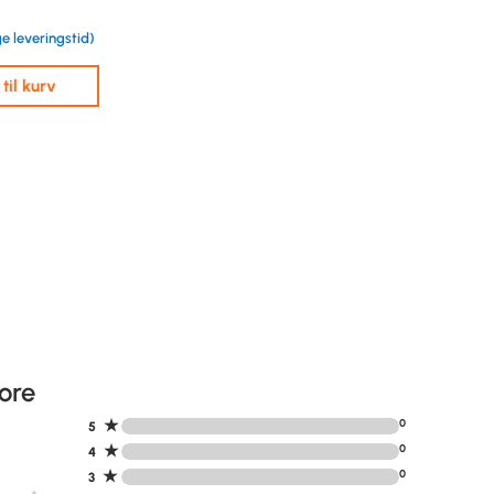
e leveringstid)
j til kurv
ore
★
0
5
★
0
4
★
0
3