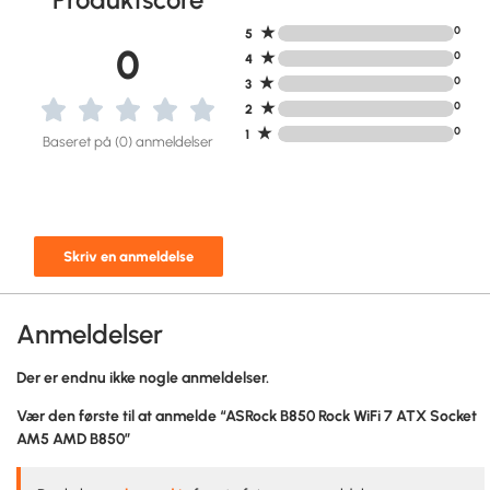
★
0
5
0
★
0
4
★
0
3
★
0
2
★
0
1
Baseret på (0) anmeldelser
Skriv en anmeldelse
Anmeldelser
Der er endnu ikke nogle anmeldelser.
Vær den første til at anmelde “ASRock B850 Rock WiFi 7 ATX Socket
AM5 AMD B850”