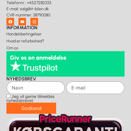
Telefonnr.
:
+4527282333
E-mail
:
salg@it-bilen.dk
CVR-nummer
:
38790080
INFORMATION
Handelsbetingelser
Hvad er refurbished?
Om os
Giv os en anmeldelse
NYHEDSBREV
Jeg vil gerne tilmeldes
nyhedsbrevet
Godkend