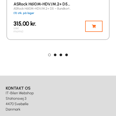
ASRock H610M-HDV/M.2+ D5…
ASRock H610M-HDV/M.2+ D5 – Bundkort…
(11) stk. på lager
315,00
kr.
(inkl.
moms)
KONTAKT OS
IT-Bilen Webshop
Stationsvej 3
4470 Svebølle
Danmark