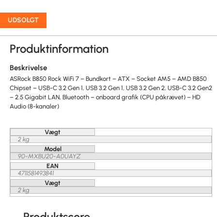
UDSOLGT
Produktinformation
Beskrivelse
ASRock B850 Rock WiFi 7 – Bundkort – ATX – Socket AM5 – AMD B850
Chipset – USB-C 3.2 Gen 1, USB 3.2 Gen 1, USB 3.2 Gen 2, USB-C 3.2 Gen2
– 2.5 Gigabit LAN, Bluetooth – onboard grafik (CPU påkrævet) – HD
Audio (8-kanaler)
Vægt
2 kg
Model
90-MXBU20-A0UAYZ
EAN
4711581493841
Vægt
2 kg
Produktscore