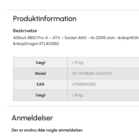
Produktinformation
Beskrivelse
ASRock B850 Pro-A – ATX – Socket AM5 – 4x DDR5 slots -&nbspHDMI 2
&nbspDragon RTL8125BG
Vægt
1,74 kg
Model
90-MXBQM-A0UAYZ
EAN
4711581490185
Vægt
1.74 kg
Anmeldelser
Der er endnu ikke nogle anmeldelser.