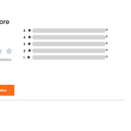
ore
★
0
5
★
0
4
★
0
3
★
0
2
★
0
1
ldelser
else