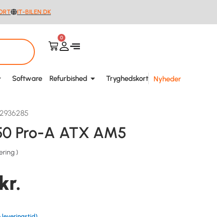
ORT
IT-BILEN.DK
0
Software
Refurbished
Tryghedskort
Nyheder
02936285
50 Pro-A ATX AM5
ering
)
kr.
 leveringstid)