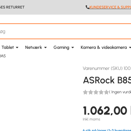
GES RETURRET
KUNDESERVICE & SUPP
 Tablet
Netværk
Gaming
Kamera & videokamera
AM5
Varenummer (SKU) 10
ASRock B8
(
Ingen vurd
1.062,00
Inkl. moms
6 stk på lager (1-3 hverdage