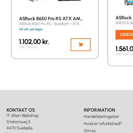
ASRock 
ASRock B650 Pro RS ATX AM…
ASROCK X8
ASRock B650 Pro RS – Bundkort – ATX…
(4) stk. på lager
UDSO
1.102,00
kr.
1.561,
(inkl. moms)
(inkl. moms
KONTAKT OS
INFORMATION
IT-Bilen Webshop
Handelsbetingelser
Stationsvej 3
Hvad er refurbished?
4470 Svebølle
Om os