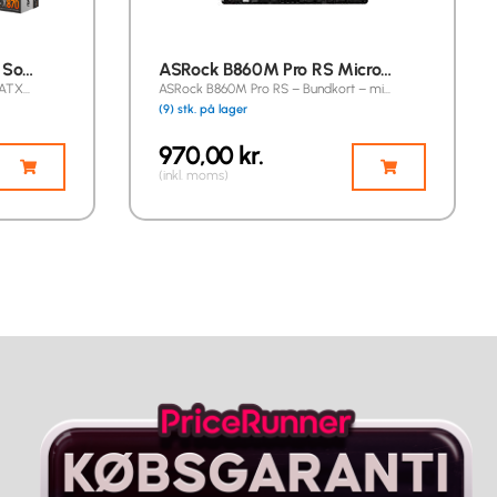
 So…
ASRock B860M Pro RS Micro…
 ATX…
ASRock B860M Pro RS – Bundkort – mi…
(9) stk. på lager
970,00
kr.
(inkl. moms)