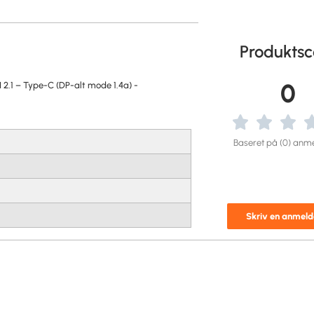
Produktsc
0
.1 – Type-C (DP-alt mode 1.4a) -
Baseret på (0) anme
Skriv en anmeld