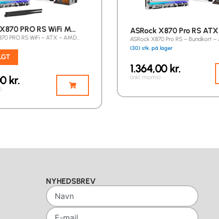
X870 PRO RS WiFi M…
ASRock X870 Pro RS ATX
70 PRO RS WiFi – ATX – AMD…
ASRock X870 Pro RS – Bundkort –
(30) stk. på lager
LGT
1.364,00
kr.
00
kr.
(inkl. moms)
)
NYHEDSBREV