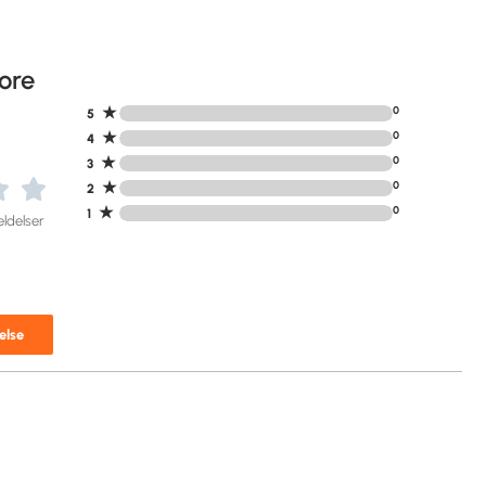
ore
★
0
5
★
0
4
★
0
3
★
0
2
★
0
1
ldelser
else