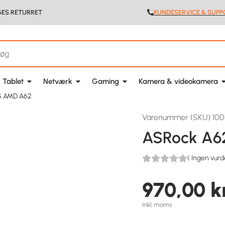
GES RETURRET
KUNDESERVICE & SUPP
 Tablet
Netværk
Gaming
Kamera & videokamera
5 AMD A62
Varenummer (SKU) 10
ASRock A6
(
Ingen vurd
970,00
k
Inkl. moms