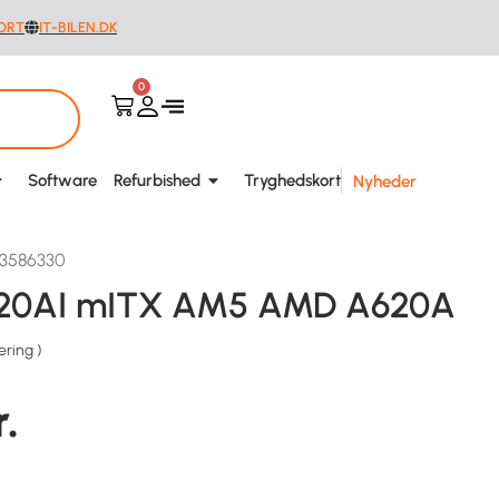
ORT
IT-BILEN.DK
0
Software
Refurbished
Tryghedskort
Nyheder
03586330
20AI mITX AM5 AMD A620A
ering
)
r.