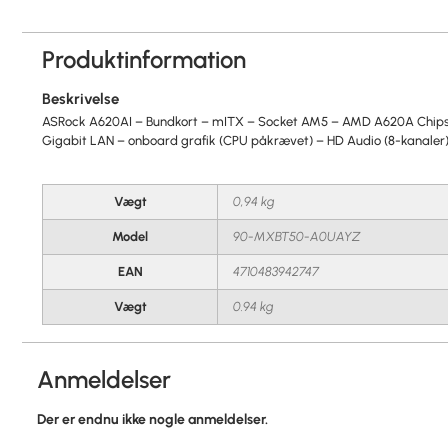
Produktinformation
Beskrivelse
ASRock A620AI – Bundkort – mITX – Socket AM5 – AMD A620A Chipset
Gigabit LAN – onboard grafik (CPU påkrævet) – HD Audio (8-kanaler
Vægt
0,94 kg
Model
90-MXBT50-A0UAYZ
EAN
4710483942747
Vægt
0.94 kg
Anmeldelser
Der er endnu ikke nogle anmeldelser.