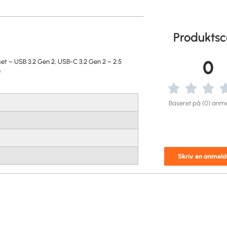
Produktsc
0
 – USB 3.2 Gen 2, USB-C 3.2 Gen 2 – 2.5
)
Baseret på (0) anme
Skriv en anmeld