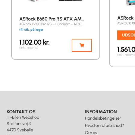
ASRock 
ASRock B650 Pro RS ATX AM…
ASROCK X8
ASRock B650 Pro RS – Bundkort – ATX…
(4) stk. på lager
UDSO
1.102,00
kr.
1.561,
(inkl. moms)
(inkl. moms
KONTAKT OS
INFORMATION
IT-Bilen Webshop
Handelsbetingelser
Stationsvej 3
Hvad er refurbished?
4470 Svebølle
Om os