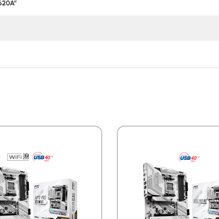
A620A”