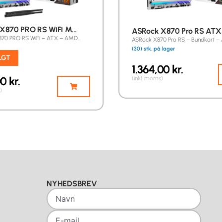
X870 PRO RS WiFi M…
ASRock X870 Pro RS ATX
70 PRO RS WiFi – ATX – AMD…
ASRock X870 Pro RS – Bundkort –
(30) stk. på lager
LGT
1.364,00
kr.
00
kr.
(inkl. moms)
)
NYHEDSBREV