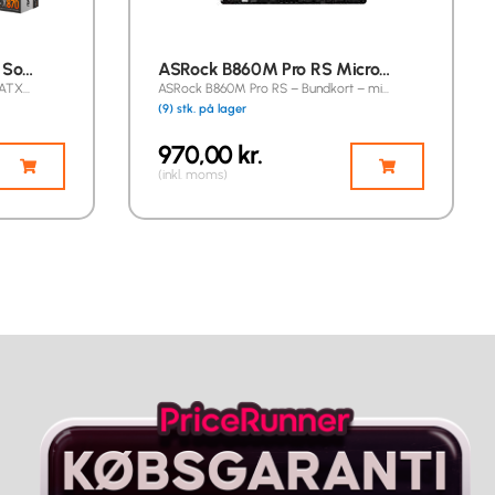
 So…
ASRock B860M Pro RS Micro…
 ATX…
ASRock B860M Pro RS – Bundkort – mi…
(9) stk. på lager
970,00
kr.
(inkl. moms)