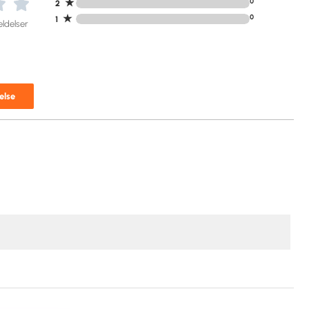
★
0
2
★
0
1
ldelser
else