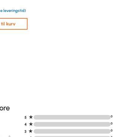
e leveringstid)
j til kurv
ore
★
0
5
★
0
4
★
0
3