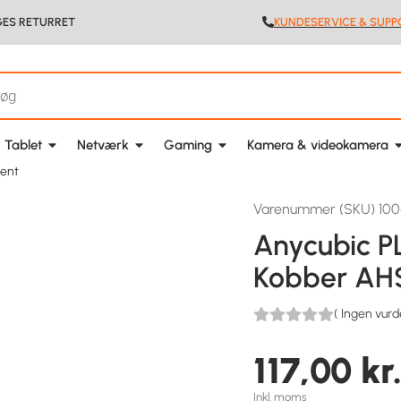
GES RETURRET
KUNDESERVICE & SUPP
 Tablet
Netværk
Gaming
Kamera & videokamera
ment
Varenummer (SKU) 10
Anycubic P
Kobber AH
(
Ingen vurd
117,00
kr
Inkl. moms