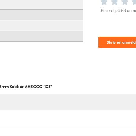
Baseret på (0) anme
Skriv en anmeld
 1.75mm Kobber AHSCCO-103”