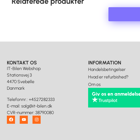
Relaterede produkter
KONTAKT OS
INFORMATION
IT-Bilen Webshop
Handelsbetingelser
Stationsvej 3
Hvad er refurbished?
4470 Svebølle
Om os
Danmark
Giv os en anmeldels
Telefonnr.
:
+4527282333
E-mail
:
salg@it-bilen.dk
CVR-nummer
:
38790080