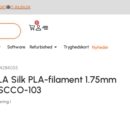
ORT
IT-BILEN.DK
0
Software
Refurbished
Tryghedskort
Nyheder
04284055
LA Silk PLA-filament 1.75mm
SCCO-103
ering
)
.