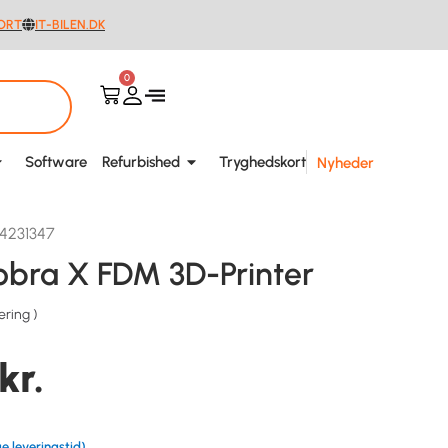
ORT
IT-BILEN.DK
0
Software
Refurbished
Tryghedskort
Nyheder
4231347
obra X FDM 3D-Printer
ering
)
kr.
e leveringstid)