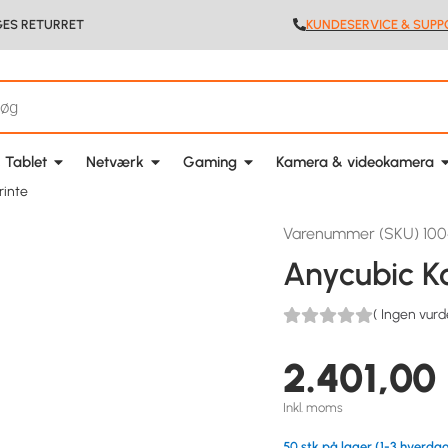
GES RETURRET
KUNDESERVICE & SUPP
 Tablet
Netværk
Gaming
Kamera & videokamera
rinte
Varenummer (SKU) 100
Anycubic K
(
Ingen vurd
2.401,00
Inkl. moms
50 stk på lager (1-3 hverdag