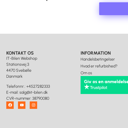
KONTAKT OS
INFORMATION
IT-Bilen Webshop
Handelsbetingelser
Stationsvej 3
Hvad er refurbished?
4470 Svebølle
Om os
Danmark
Giv os en anmeldels
Telefonnr.
:
+4527282333
E-mail
:
salg@it-bilen.dk
CVR-nummer
:
38790080