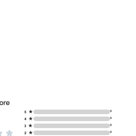
ore
★
0
5
★
0
4
★
0
3
★
0
2