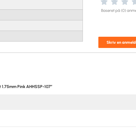
Baseret på (0) anme
Skriv en anmeld
nt 1.75mm Pink AHHSSP-107”