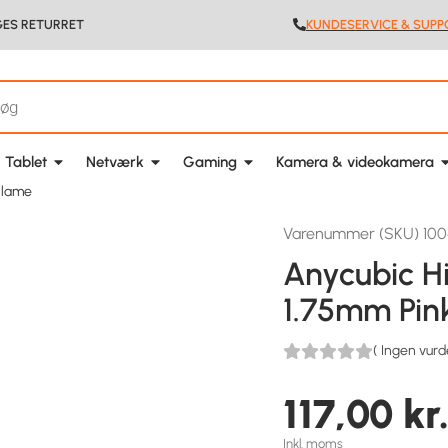
GES RETURRET
KUNDESERVICE & SUPP
 Tablet
Netværk
Gaming
Kamera & videokamera
ilame
Varenummer (SKU) 10
Anycubic H
1.75mm Pi
(
Ingen vurd
117,00
kr
Inkl. moms