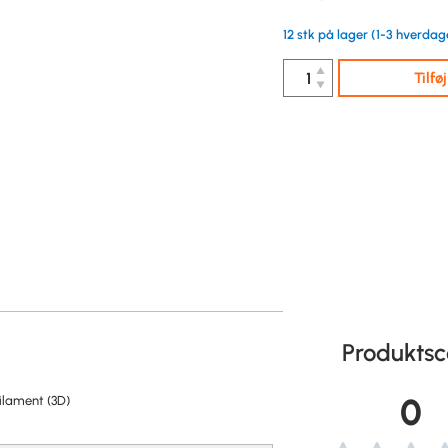
12 stk på lager (1-3 hverdag
▲
Tilfø
▼
Produktsc
0
ilament (3D)