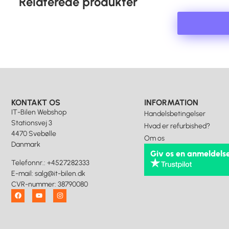
Relaterede produkter
KONTAKT OS
INFORMATION
IT-Bilen Webshop
Handelsbetingelser
Stationsvej 3
Hvad er refurbished?
4470 Svebølle
Om os
Danmark
Giv os en anmeldels
Telefonnr.
:
+4527282333
E-mail
:
salg@it-bilen.dk
CVR-nummer
:
38790080