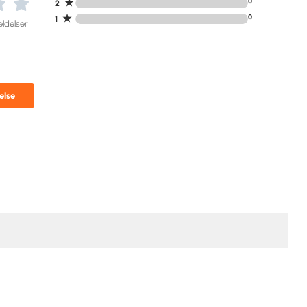
★
0
2
★
0
1
ldelser
else