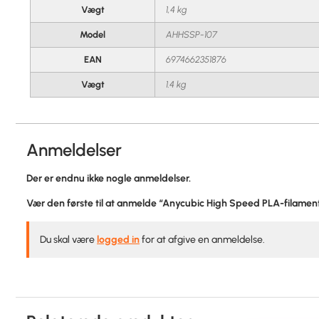
Vægt
1,4 kg
Model
AHHSSP-107
EAN
6974662351876
Vægt
1.4 kg
Anmeldelser
Der er endnu ikke nogle anmeldelser.
Vær den første til at anmelde “Anycubic High Speed PLA-filame
Du skal være
logged in
for at afgive en anmeldelse.