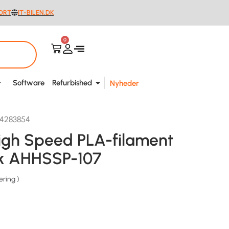
ORT
IT-BILEN.DK
0
Software
Refurbished
Nyheder
04283854
igh Speed PLA-filament
nk AHHSSP-107
ering
)
.