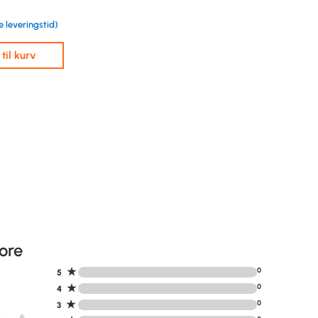
e leveringstid)
j til kurv
ore
★
0
5
★
0
4
★
0
3