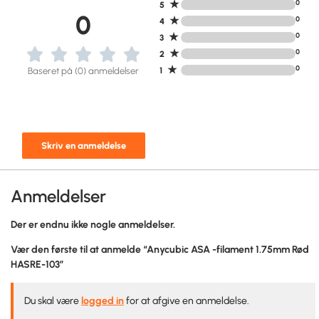
★
0
5
0
★
0
4
★
0
3
★
0
2
★
0
Baseret på (0) anmeldelser
1
Skriv en anmeldelse
Anmeldelser
Der er endnu ikke nogle anmeldelser.
Vær den første til at anmelde “Anycubic ASA -filament 1.75mm Rød
HASRE-103”
Du skal være
logged in
for at afgive en anmeldelse.