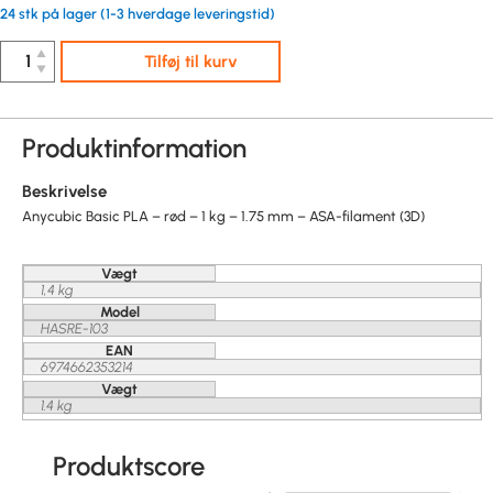
24 stk på lager (1-3 hverdage leveringstid)
▲
Tilføj til kurv
▼
Produktinformation
Beskrivelse
Anycubic Basic PLA – rød – 1 kg – 1.75 mm – ASA-filament (3D)
Vægt
1,4 kg
Model
HASRE-103
EAN
6974662353214
Vægt
1.4 kg
Produktscore