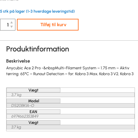
5 stk på lager (1-3 hverdage leveringstid)
▲
Tilføj til kurv
▼
Produktinformation
Beskrivelse
Anycubic Ace 2 Pro -&nbspMulti-Filament System – 1.75 mm – Aktiv
tørring: 65°C – Runout Detection – for: Kobra 3 Max, Kobra 3 V2, Kobra 3
Vægt
3,7 kg
Model
DS20BK1A-O
EAN
6974662353849
Vægt
3.7 kg