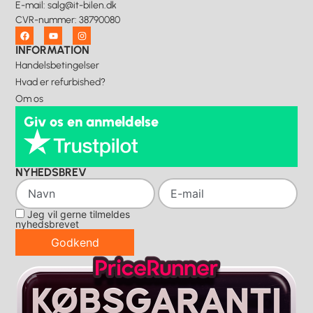
E-mail
:
salg@it-bilen.dk
CVR-nummer
:
38790080
INFORMATION
Handelsbetingelser
Hvad er refurbished?
Om os
Giv os en anmeldelse
NYHEDSBREV
Jeg vil gerne tilmeldes
nyhedsbrevet
Godkend