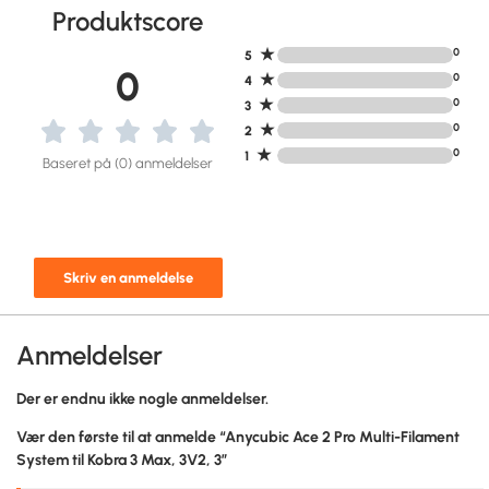
Produktscore
★
0
5
0
★
0
4
★
0
3
★
0
2
★
0
1
Baseret på (0) anmeldelser
Skriv en anmeldelse
Anmeldelser
Der er endnu ikke nogle anmeldelser.
Vær den første til at anmelde “Anycubic Ace 2 Pro Multi-Filament
System til Kobra 3 Max, 3V2, 3”