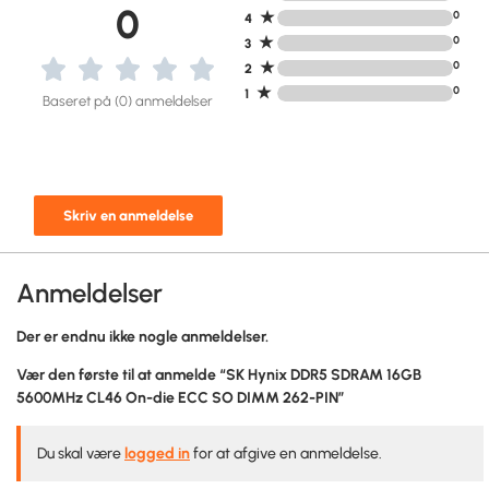
0
★
0
4
★
0
3
★
0
2
★
0
1
Baseret på (0) anmeldelser
Skriv en anmeldelse
Anmeldelser
Der er endnu ikke nogle anmeldelser.
Vær den første til at anmelde “SK Hynix DDR5 SDRAM 16GB
5600MHz CL46 On-die ECC SO DIMM 262-PIN”
Du skal være
logged in
for at afgive en anmeldelse.