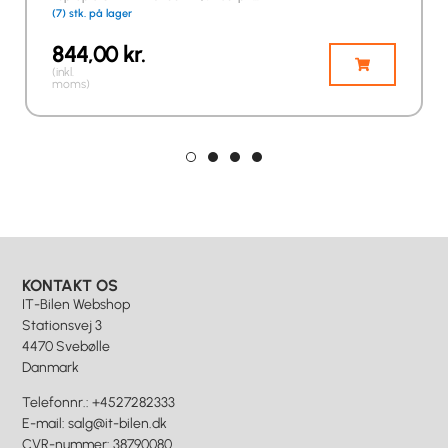
(7) stk. på lager
844,00
kr.
(inkl.
moms)
KONTAKT OS
IT-Bilen Webshop
Stationsvej 3
4470 Svebølle
Danmark
Telefonnr.
:
+4527282333
E-mail
:
salg@it-bilen.dk
CVR-nummer
:
38790080