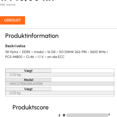
Inkl. moms
UDSOLGT
Produktinformation
Beskrivelse
SK Hynix – DDR5 – modul – 16 GB – SO DIMM 262-PIN – 5600 MHz /
PC5-44800 – CL46 – 1.1 V – on-die ECC
Vægt
0,02 kg
Model
HMCG78AGBAA095N
Vægt
0.02 kg
Produktscore
★
0
5